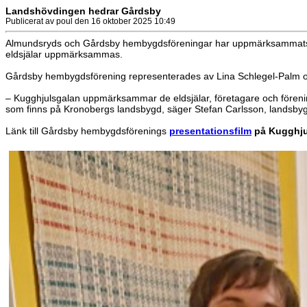
Landshövdingen hedrar Gårdsby
Publicerat av poul den 16 oktober 2025 10:49
Almundsryds och Gårdsby hembygdsföreningar har uppmärksammats me
eldsjälar uppmärksammas.
Gårdsby hembygdsförening representerades av Lina Schlegel-Palm oc
– Kugghjulsgalan uppmärksammar de eldsjälar, företagare och förening
som finns på Kronobergs landsbygd, säger Stefan Carlsson, landsbyg
Länk till Gårdsby hembygdsförenings
presentationsfilm
på Kugghju