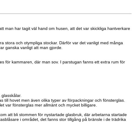
v att man har tagit väl hand om husen, att det var skickliga hantverkare
tera stora och otympliga stockar. Därför var det vanligt med många
 var ganska vanligt att man gjorde.
es för kammaren, där man sov. I parstugan fanns ett extra rum för
 glasskålar.
las till hovet men även olika typer av förpackningar och fönsterglas.
et var fönsterglas mer allmänt och mycket billigare.
om att bli stommen för nystartade glasbruk, där arbetarna startade
blåsare i området, det fanns stor tillgång på bränsle i de trädrika