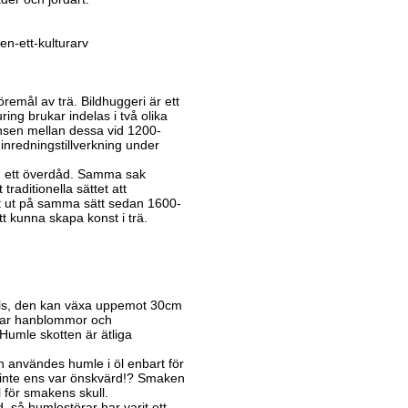
n-ett-kulturarv
emål av trä. Bildhuggeri är ett
ing brukar indelas i två olika
ränsen mellan dessa vid 1200-
inredningstillverkning under
form ett överdåd. Samma sak
traditionella sättet att
tt ut på samma sätt sedan 1600-
t kunna skapa konst i trä.
ols, den kan växa uppemot 30cm
e har hanblommor och
umle skotten är ätliga
n användes humle i öl enbart för
inte ens var önskvärd!? Smaken
 för smakens skull.
 så humlestörar har varit ett