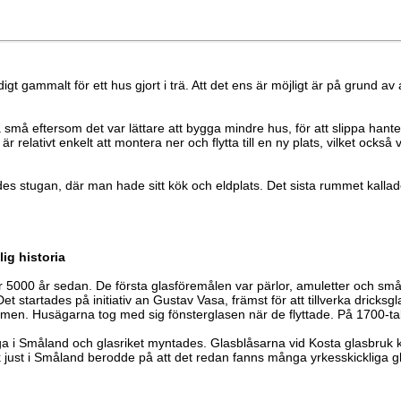
digt gammalt för ett hus gjort i trä. Att det ens är möjligt är på grund a
a små eftersom det var lättare att bygga mindre hus, för att slippa han
 relativt enkelt att montera ner och flytta till en ny plats, vilket också
es stugan, där man hade sitt kök och eldplats. Det sista rummet kallad
ig historia
ör 5000 år sedan. De första glasföremålen var pärlor, amuletter och små
t startades på initiativ an Gustav Vasa, främst för att tillverka dricksg
mmen. Husägarna tog med sig fönsterglasen när de flyttade. På 1700-tal
ga i Småland och glasriket myntades. Glasblåsarna vid Kosta glasbruk k
 just i Småland berodde på att det redan fanns många yrkesskickliga glas