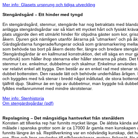
Mer info: Glasets ursprung och tidiga utveckling
Stengärdsgård – Ett hinder med tyngd
En stengärdsgård, stenmur, stengärde har nog betraktats med blandan
anlägga stengärdsgårdar var så klart ett mycket hårt och fysiskt kräv
plats utgjorde den ett utmärkt hinder för objudna gäster som kor, gris
åkern. Djuren gick nämligen utanför åkrarna på ”utmarken” och på åk
Gärdsgårdarna fungerade/fungerar också som gränsmarkering mellan
som behövde tas bort på åkern desto fler, längre och bredare steng
Stengärdsgårdar är en kallmurad konstruktion, det vill säga en mur 
murbruk) som håller ihop stenarna eller håller stenarna på plats. Det 
stenmur t.ex. enkelmur, dubbelmur och skalmur. Enkelmur användes
var relativt enkel att bygga. Den består av en enkel rad med stenar 
dubbel bottensten. Den rasade lätt och behövde underhållas årligen.
och byggdes med två stenar i bredd något inåtlutad, de stora bottenste
tjälfritt djup. Skalmur äe en typ av dubbetmur, man byggde två dubbel
fylldes mellanrummet med mindre skrotstenar.
Mer info: Stenhistoria
Om stengärdsgårdar (pdf)
Repslagning – Det mångsidiga hantverket från stenåldern
Konsten att tillverka rep har funnits mycket länge. De äldsta kända av
målade i spanska grottor som är ca 17000 år gamla men kunskapen att 
funnits längre än så. Reptillverkning var en nödvändig kunskap, det ha
rep. Rep och linor användes till pilbågssträngar, metrev, fiskenät, för at