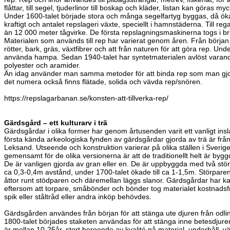
flåttar, till segel, tjuderlinor till boskap och kläder, listan kan göras my
Under 1600-talet började stora och många segelfartyg byggas, då ök
kraftigt och antalet repslageri växte, speciellt i hamnstäderna. Till re
än 12 000 meter tågvirke. De första repslagningsmaskinerna togs i bru
Materialen som används till rep har varierat genom åren. Från början
rötter, bark, gräs, växtfibrer och att från naturen för att göra rep. U
använda hampa. Sedan 1940-talet har syntetmaterialen avlöst varandr
polyester och aramider.
Än idag använder man samma metoder för att binda rep som man gjo
det numera också finns flätade, solida och vävda rep/snören.
https://repslagarbanan.se/konsten-att-tillverka-rep/
Gärdsgård – ett kulturarv i trä
Gärdsgårdar i olika former har genom årtusenden varit ett vanligt insl
första kända arkeologiska fynden av gärdsgårdar gjorda av trä är från 
Leksand. Utseende och konstruktion varierar på olika ställen i Sver
gemensamt för de olika versionerna är att de traditionellt helt är byg
De är vanligen gjorda av gran eller en. De är uppbyggda med två stö
ca 0,3-0,4m avstånd, under 1700-talet ökade till ca 1-1,5m. Störparen h
åttor runt stödparen och däremellan läggs slanor. Gärdsgårdar har kall
eftersom att torpare, småbönder och bönder tog materialet kostnadsfr
spik eller ståltråd eller andra inköp behövdes.
Gärdsgården användes från början för att stänga ute djuren från odlin
1800-talet börjades staketen användas för att stänga inne betesdjur
är mellan 10-25år, stort beroende av kvalité på material, underhåll, vä