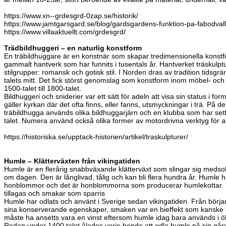
https://www.xn--grdesgrd-0zap.se/historik/
https://www.jamtgarsgard.se/blog/gardsgardens-funktion-pa-fabodvalle
https://www.villaaktuellt.com/grdesgrd/
Trädbildhuggeri – en naturlig konstform
En träbildhuggare är en konstnär som skapar tredimensionella konstför
gammalt hantverk som har funnits i tusentals år. Hantverket träskulptur
stilgrupper: romansk och gotisk stil. I Norden dras av tradition tidsg
talets mitt. Det fick störst genomslag som konstform inom möbel- och 
1500-talet till 1800-talet.
Bildhuggeri och sniderier var ett sätt för adeln att visa sin status i 
gäller kyrkan där det ofta finns, eller fanns, utsmyckningar i trä. På det 
träbildhugga används olika bildhuggarjärn och en klubba som har se
talet. Numera använd också olika former av motordrivna verktyg för at
https://historiska.se/upptack-historien/artikel/traskulpturer/
Humle – Klätterväxten från vikingatiden
Humle är en flerårig snabbväxande klätterväxt som slingar sig meds
om dagen. Den är långlivad, tålig och kan bli flera hundra år. Huml
honblommor och det är honblommorna som producerar humlekottar. H
tillagas och smakar som sparris
Humle har odlats och använt i Sverige sedan vikingatiden. Från börja
sina konserverande egenskaper, smaken var en bieffekt som kanske 
måste ha ansetts vara en vinst eftersom humle idag bara används i öl
Redan under 1400 talet ålades varje bonde att odla humle på sin gård,