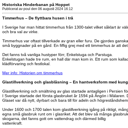
Historiska Hinderbanan på Hoppet
Publicerat av poul den 06 augusti 2024 16:12
Timmerhus – De flyttbara husen i trä
I Sverige har man hittat timmerhus från 1300-talet vilket såklart är väl
och bra val av virke.
Timmerhus var oftast tillverkade av gran eller furu. De gjordes gansk
små byggnader på en gård. En fiffig grej med ett timmerhus är att det är
Det fanns två vanliga hustyper förr, Enkelstuga och Parstuga.
Enkelstugan hade tre rum, en hall där man kom in. Ett rum som kallad
klädförvaring och festlokal.
Mer info: Historien om timmerhus
Glastillverkning och glasblåsning – En hantverksform med kungl
Glastillverkning och smältning av glas startade antagligen i Persien f
I Sverige startade det första glasbruket år 1594 på Ängön i Mälaren. De
Glaset var då nytt, dyrbart och bara till för adeln och högreståndshe
Under 1600 och 1700 talen kom glastillverkning igång på riktigt, mån
egna små glasbruk runt om i glasriket. Att det blev så många glasbruk
skogarna, det fanns gott om vattendrag och därmed billig
vattenkraft.