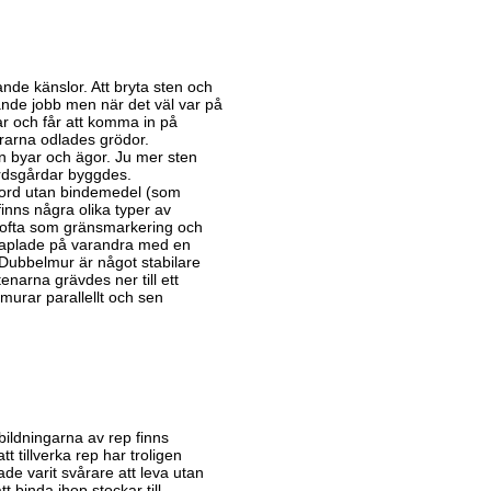
de känslor. Att bryta sten och
ande jobb men när det väl var på
ar och får att komma in på
rarna odlades grödor.
 byar och ägor. Ju mer sten
ärdsgårdar byggdes.
gjord utan bindemedel (som
finns några olika typer av
 ofta som gränsmarkering och
staplade på varandra med en
 Dubbelmur är något stabilare
narna grävdes ner till ett
murar parallellt och sen
bildningarna av rep finns
tillverka rep har troligen
de varit svårare att leva utan
t binda ihop stockar till