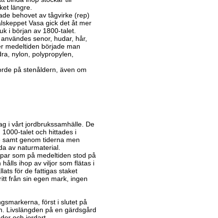
cket längre.
ade behovet av tågvirke (rep)
galskeppet Vasa gick det åt mer
k i början av 1800-talet.
 användes senor, hudar, hår,
nder medeltiden började man
a, nylon, polypropylen,
rde på stenåldern, även om
ag i vårt jordbrukssamhälle. De
1000-talet och hittades i
ige samt genom tiderna men
gda av naturmaterial.
rpar som på medeltiden stod på
ålls ihop av viljor som flätas i
ats för de fattigas staket
itt från sin egen mark, ingen
gsmarkerna, först i slutet på
en. Livslängden på en gärdsgård
der och jordart.