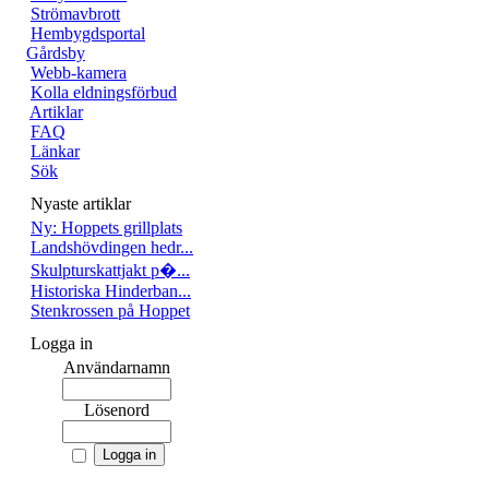
Strömavbrott
Hembygdsportal
Gårdsby
Webb-kamera
Kolla eldningsförbud
Artiklar
FAQ
Länkar
Sök
Nyaste artiklar
Ny: Hoppets grillplats
Landshövdingen hedr...
Skulpturskattjakt p�...
Historiska Hinderban...
Stenkrossen på Hoppet
Logga in
Användarnamn
Lösenord