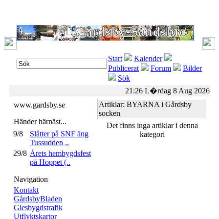
Start
Kalender
Publicerat
Forum
Bilder
Sök
21:26 L�rdag 8 Aug 2026
Artiklar: BYARNA i Gårdsby
www.gardsby.se
socken
Händer härnäst...
Det finns inga artiklar i denna
9/8
Slåtter på SNF äng
kategori
Tussudden ..
29/8
Årets hembygdsfest
på Hoppet (..
Navigation
Kontakt
GårdsbyBladen
Glesbygdstrafik
Utflyktskartor