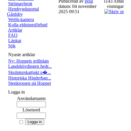
Publicerad av
poul
1143 Antal
Strömavbrott
datum: 04 november
visningar
Hembygdsportal
2025 09:51
Gårdsby
Webb-kamera
Kolla eldningsförbud
Artiklar
FAQ
Länkar
Sök
Nyaste artiklar
Ny: Hoppets grillplats
Landshövdingen hedr...
Skulpturskattjakt p�...
Historiska Hinderban...
Stenkrossen på Hoppet
Logga in
Användarnamn
Lösenord