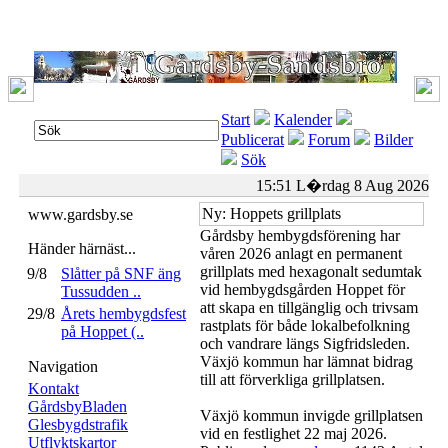
Start
Kalender
Publicerat
Forum
Bilder
Sök
15:51 L�rdag 8 Aug 2026
Ny: Hoppets grillplats
www.gardsby.se
Gårdsby hembygdsförening har
Händer härnäst...
våren 2026 anlagt en permanent
grillplats med hexagonalt sedumtak
9/8
Slåtter på SNF äng
vid hembygdsgården Hoppet för
Tussudden ..
att skapa en tillgänglig och trivsam
29/8
Årets hembygdsfest
rastplats för både lokalbefolkning
på Hoppet (..
och vandrare längs Sigfridsleden.
Växjö kommun har lämnat bidrag
Navigation
till att förverkliga grillplatsen.
Kontakt
GårdsbyBladen
Växjö kommun invigde grillplatsen
Glesbygdstrafik
vid en festlighet 22 maj 2026.
Utflyktskartor