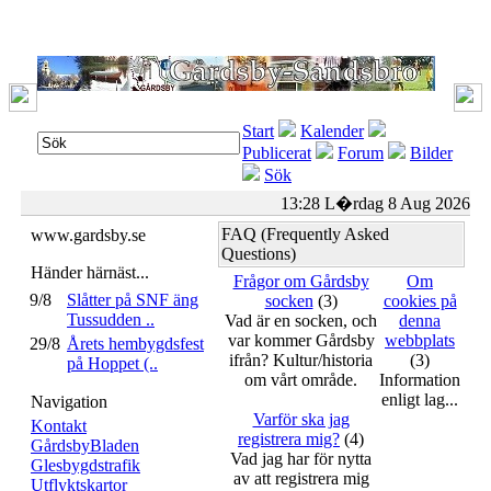
Start
Kalender
Publicerat
Forum
Bilder
Sök
13:28 L�rdag 8 Aug 2026
FAQ (Frequently Asked
www.gardsby.se
Questions)
Händer härnäst...
Frågor om Gårdsby
Om
9/8
Slåtter på SNF äng
socken
(3)
cookies på
Tussudden ..
Vad är en socken, och
denna
var kommer Gårdsby
webbplats
29/8
Årets hembygdsfest
ifrån? Kultur/historia
(3)
på Hoppet (..
om vårt område.
Information
enligt lag...
Navigation
Varför ska jag
Kontakt
registrera mig?
(4)
GårdsbyBladen
Vad jag har för nytta
Glesbygdstrafik
av att registrera mig
Utflyktskartor