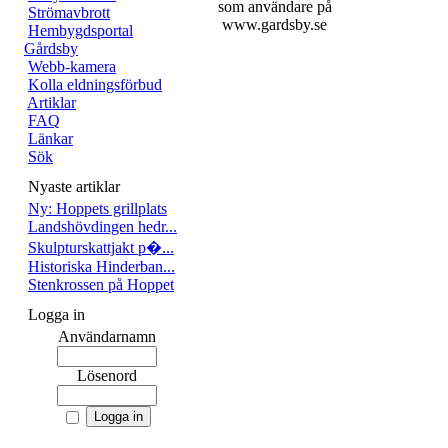
som användare på
Strömavbrott
www.gardsby.se
Hembygdsportal
Gårdsby
Webb-kamera
Kolla eldningsförbud
Artiklar
FAQ
Länkar
Sök
Nyaste artiklar
Ny: Hoppets grillplats
Landshövdingen hedr...
Skulpturskattjakt p�...
Historiska Hinderban...
Stenkrossen på Hoppet
Logga in
Användarnamn
Lösenord