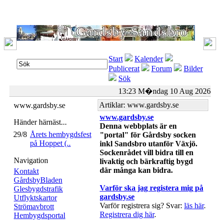
Start
Kalender
Publicerat
Forum
Bilder
Sök
13:23 M�ndag 10 Aug 2026
Artiklar: www.gardsby.se
www.gardsby.se
www.gardsby.se
Händer härnäst...
Denna webbplats är en
29/8
Årets hembygdsfest
"portal" för Gårdsby socken
på Hoppet (..
inkl Sandsbro utanför Växjö.
Sockenrådet vill bidra till en
Navigation
livaktig och bärkraftig bygd
där många kan bidra.
Kontakt
GårdsbyBladen
Varför ska jag registera mig på
Glesbygdstrafik
gardsby.se
Utflyktskartor
Varför registrera sig? Svar:
läs här
.
Strömavbrott
Registrera dig här
.
Hembygdsportal