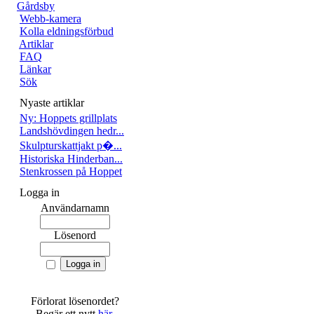
Gårdsby
Webb-kamera
Kolla eldningsförbud
Artiklar
FAQ
Länkar
Sök
Nyaste artiklar
Ny: Hoppets grillplats
Landshövdingen hedr...
Skulpturskattjakt p�...
Historiska Hinderban...
Stenkrossen på Hoppet
Logga in
Användarnamn
Lösenord
Förlorat lösenordet?
Begär ett nytt
här
.