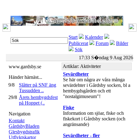
Start
Kalender
Publicerat
Forum
Bilder
Sök
17:33 S�ndag 9 Aug 2026
Artiklar: Aktiviteter
www.gardsby.se
Sevärdheter
Händer härnäst...
Se här om några av våra många
9/8
Slåtter på SNF äng
sevärdehter i Gårdsby socken, bl a
Tussudden ..
hembygdsgården och ett
"nostalgimuseum"!
29/8
Årets hembygdsfest
på Hoppet (..
Fiske
Information om sjöar, fiske och
Navigation
fiskekort i Gårdsby socken (och
Kontakt
angränsande)
GårdsbyBladen
Glesbygdstrafik
Sevärdheter - fler
Utflyktskartor