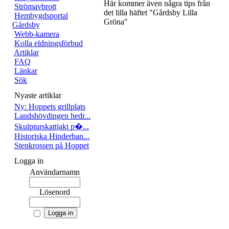
Här kommer även några tips från
Strömavbrott
det lilla häftet "Gårdsby Lilla
Hembygdsportal
Gröna"
Gårdsby
Webb-kamera
Kolla eldningsförbud
Artiklar
FAQ
Länkar
Sök
Nyaste artiklar
Ny: Hoppets grillplats
Landshövdingen hedr...
Skulpturskattjakt p�...
Historiska Hinderban...
Stenkrossen på Hoppet
Logga in
Användarnamn
Lösenord