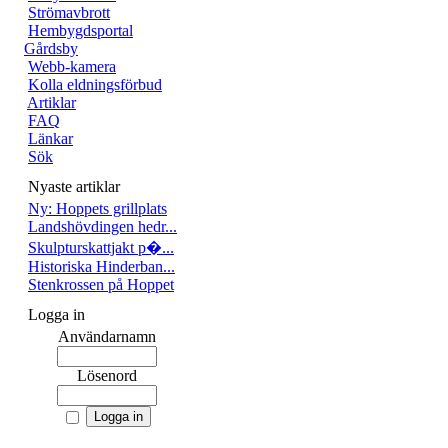
Strömavbrott
Hembygdsportal
Gårdsby
Webb-kamera
Kolla eldningsförbud
Artiklar
FAQ
Länkar
Sök
Nyaste artiklar
Ny: Hoppets grillplats
Landshövdingen hedr...
Skulpturskattjakt p�...
Historiska Hinderban...
Stenkrossen på Hoppet
Logga in
Användarnamn
Lösenord