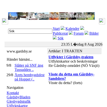
Start
Kalender
Publicerat
Forum
Bilder
Sök
23:35 L�rdag 8 Aug 2026
Artiklar: I TRAKTEN
www.gardsby.se
Utflykter i Gårdsby-trakten
Händer härnäst...
Utflyktskartor och beskrivningar
9/8
Slåtter på SNF äng
för Gårdsby-området (NÖ Växjö)
Tussudden ..
Visste du detta om Gårdsby-
29/8
Årets hembygdsfest
Sandsbro?
på Hoppet (..
Visste du detta? (forts)
Navigation
Kontakt
GårdsbyBladen
Glesbygdstrafik
Utflyktskartor