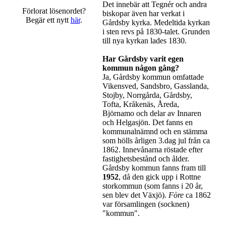
Det innebär att Tegnér och andra
Förlorat lösenordet?
biskopar även har verkat i
Begär ett nytt
här
.
Gårdsby kyrka. Medeltida kyrkan
i sten revs på 1830-talet. Grunden
till nya kyrkan lades 1830.
Har Gårdsby varit egen
kommun någon gång?
Ja, Gårdsby kommun omfattade
Vikensved, Sandsbro, Gasslanda,
Stojby, Norrgårda, Gårdsby,
Tofta, Kråkenäs, Åreda,
Björnamo och delar av Innaren
och Helgasjön. Det fanns en
kommunalnämnd och en stämma
som hölls årligen 3.dag jul från ca
1862. Innevånarna röstade efter
fastighetsbestånd och ålder.
Gårdsby kommun fanns fram till
1952
, då den gick upp i Rottne
storkommun (som fanns i 20 år,
sen blev det Växjö).
Före
ca 1862
var församlingen (socknen)
"kommun".