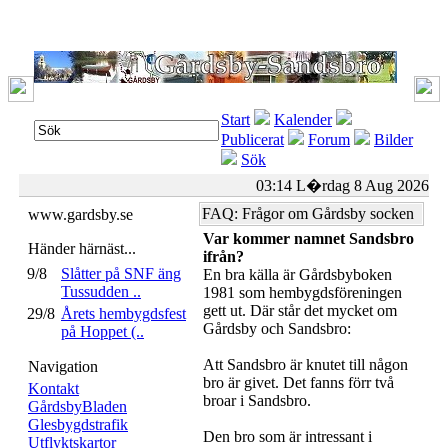
Start
Kalender
Publicerat
Forum
Bilder
Sök
03:14 L�rdag 8 Aug 2026
FAQ: Frågor om Gårdsby socken
www.gardsby.se
Var kommer namnet Sandsbro
Händer härnäst...
ifrån?
9/8
Slåtter på SNF äng
En bra källa är Gårdsbyboken
Tussudden ..
1981 som hembygdsföreningen
gett ut. Där står det mycket om
29/8
Årets hembygdsfest
Gårdsby och Sandsbro:
på Hoppet (..
Att Sandsbro är knutet till någon
Navigation
bro är givet. Det fanns förr två
Kontakt
broar i Sandsbro.
GårdsbyBladen
Glesbygdstrafik
Den bro som är intressant i
Utflyktskartor