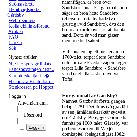
namnfrågan, är bron över
Strömavbrott
Sandsbro kanal. En gammal karta
Hembygdsportal
säger att bron hette Sandebro
Gårdsby
(eftersom Tofta by hade två
Webb-kamera
grustag i/vid Sandsbro), dvs den
Kolla eldningsförbud
bro man körde över för att hämta
Artiklar
sand. Detta är vad man gissar,
FAQ
men inte helt säkert.
Länkar
Sök
Vid kanalen låg ett hus redan på
Nyaste artiklar
1700-talet, torpet Stora Sandsbro,
och närmare Evedalsvägen ligger
Ny: Hoppets grillplats
torpet Lilla Sandsbro. - Sandsbro
Landshövdingen hedr...
var då det lilla -- stora byn var
Skulpturskattjakt p�...
Tofta!
Historiska Hinderban...
Stenkrossen på Hoppet
Hur gammalt är Gårdsby?
Logga in
Namnet Garzby är första gången
Användarnamn
belagt 1281. Det finns två gravfält
av sen järnålderskaraktär sydväst
Lösenord
om Gårdsby. Bebyggelse torde ha
funnits på 1000-talet. Gårdsby var
prebendesocken till Växjö
domkapitel (belagt tidigast 1382).