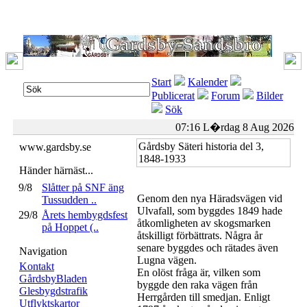
Start
Kalender
Publicerat
Forum
Bilder
Sök
07:16 L�rdag 8 Aug 2026
Gårdsby Säteri historia del 3,
www.gardsby.se
1848-1933
Händer härnäst...
9/8
Slåtter på SNF äng
Genom den nya Häradsvägen vid
Tussudden ..
Ulvafall, som byggdes 1849 hade
29/8
Årets hembygdsfest
åtkomligheten av skogsmarken
på Hoppet (..
åtskilligt förbättrats. Några år
senare byggdes och rätades även
Navigation
Lugna vägen.
Kontakt
En olöst fråga är, vilken som
GårdsbyBladen
byggde den raka vägen från
Glesbygdstrafik
Herrgården till smedjan. Enligt
Utflyktskartor