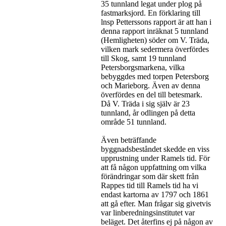
35 tunnland legat under plog på
fastmarksjord. En förklaring till
lnsp Petterssons rapport är att han i
denna rapport inräknat 5 tunnland
(Hemligheten) söder om V. Träda,
vilken mark sedermera överfördes
till Skog, samt 19 tunnland
Petersborgsmarkena, vilka
bebyggdes med torpen Petersborg
och Marieborg. Även av denna
överfördes en del till betesmark.
Då V. Träda i sig själv är 23
tunnland, år odlingen på detta
område 51 tunnland.
Även beträffande
byggnadsbeståndet skedde en viss
upprustning under Ramels tid. För
att få någon uppfattning om vilka
förändringar som där skett från
Rappes tid till Ramels tid ha vi
endast kartorna av 1797 och 1861
att gå efter. Man frågar sig givetvis
var linberedningsinstitutet var
beläget. Det återfins ej på någon av