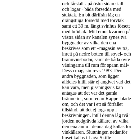
och fårstall - på östra sidan stall
och logar - båda försedda med
stuktak. En bit därifrån låg en
drängstuga försedd med torvtak
samt ett 30 m. långt svinhus försett
med brädtak. Mitt emot kvarnen på
västra sidan av kanalen synes två
byggnader av vilka den ena
beskrives som ett »magasin av trä,
inrett på nedre botten till sovel- och
brännvinsbodar, samt de båda övre
våningarna till rum för spann mål».
Dessa magasin revs 1983. Den
andra byggnaden, som ligger
alldeles intill står ej angivet vad det
kan vara, men gissningsvis kan
antagas att det var det gamla
bränneriet, som redan Rappe talade
om, och det var i ett så förfallet
tillstånd, att det ej togs upp i
beskrivningen. lntill denna låg två i
jorden nedgrävda källare, av vilka
den ena ännu i denna dag kallas för
vinkällaren. Sluttningen nedanför
huset kallas i Laga Skifte