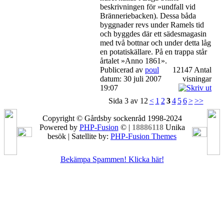
beskrivningen för »undfall vid
Bränneriebacken). Dessa båda
byggnader revs under Ramels tid
och byggdes där ett sädesmagasin
med två bottnar och under detta låg
en potatiskällare. På en trappa står
årtalet »Anno 1861».
Publicerad av
poul
12147 Antal
datum: 30 juli 2007
visningar
19:07
Sida 3 av 12
<
1
2
3
4
5
6
>
>>
Copyright © Gårdsby sockenråd 1998-2024
Powered by
PHP-Fusion
© |
18886118
Unika
besök | Satellite by:
PHP-Fusion Themes
Bekämpa Spammen! Klicka här!