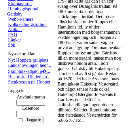
1797 års karta går den i en stor
Strömavbrott
sväng över Dusagårds trädan. På
Hembygdsportal
1861 års karta är den nya
Gårdsby
sträckningen inritad. Det måste
Webb-kamera
alltså ha skett under Rappes eller
Kolla eldningsförbud
Hamiltons tid, ty under
Artiklar
interimstiden med borgensmännen
FAQ
skedde ingenting och i början av
Länkar
1800-talet var en sådan väg en
Sök
privat anläggning. Om man beaktar
Rappes intresse att göra Gårdsby
Nyaste artiklar
till en mönstergård, måste man nog
Ny: Hoppets grillplats
tillskriva honom äran. I norr
Landshövdingen hedr...
gränsar Gårdsby till Haketorps by,
Skulpturskattjakt p�...
som bestod av 6 st gårdar. Redan
Historiska Hinderban...
på 1670 talet hade Assessor Jonas
Stenkrossen på Hoppet
Bure inköpt Haketorp Vestergård
och något senare hade också
Logga in
Haketorp Östergård förvärvats till
Användarnamn
Gårdsby, enär 1861 års
skifteshandlingar anger att den
Lösenord
tillhörde Säteriet. Ramel inköpte
den återstående Vestergården för
6.666 :67 Rdl.