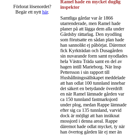
Ramel hade en mycket duglig
Förlorat lösenordet?
inspektor
Begär ett nytt
här
.
Samtliga gårdar var år 1866
utarrenderade, men Ramel hade
planer på att lägga dem alla under
Gårdsby rättarlag. Den nyodling
som förutsatte en sådan plan hade
han sannolikt ej påbörjat. Däremot
fick Kyrkträdan och Dusagården
sin nuvarande form samt nyodlades
hela Västra Träda samt en del av
hagen intill Marieborg. När lnsp
Pettersson i sin rapport till
Hushållningssällskapet meddelade
att han odlat 100 tunnland innebar
det säkert en betydande överdrift
en när Ramel lämnade gården var
ca 150 tunnland fastmarksjord
under plog, medan Rappe lämnade
efter sig ca 135 tunnland, varvid
dock är möjligt att han inräknat
mossjord i denna areal. Rappe
däremot hade odlat mycket, ty när
han övertog gården lär ej mer än