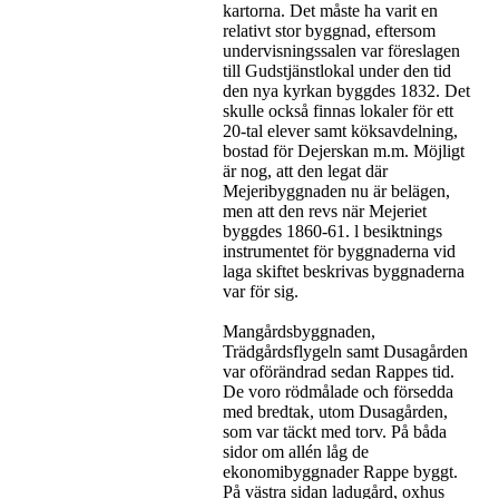
kartorna. Det måste ha varit en
relativt stor byggnad, eftersom
undervisningssalen var föreslagen
till Gudstjänstlokal under den tid
den nya kyrkan byggdes 1832. Det
skulle också finnas lokaler för ett
20-tal elever samt köksavdelning,
bostad för Dejerskan m.m. Möjligt
är nog, att den legat där
Mejeribyggnaden nu är belägen,
men att den revs när Mejeriet
byggdes 1860-61. l besiktnings
instrumentet för byggnaderna vid
laga skiftet beskrivas byggnaderna
var för sig.
Mangårdsbyggnaden,
Trädgårdsflygeln samt Dusagården
var oförändrad sedan Rappes tid.
De voro rödmålade och försedda
med bredtak, utom Dusagården,
som var täckt med torv. På båda
sidor om allén låg de
ekonomibyggnader Rappe byggt.
På västra sidan ladugård, oxhus