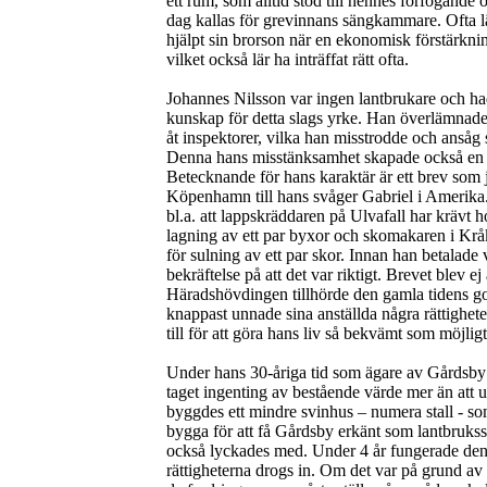
ett rum, som alltid stod till hennes förfogande
dag kallas för grevinnans sängkammare. Ofta l
hjälpt sin brorson när en ekonomisk förstärkni
vilket också lär ha inträffat rätt ofta.
Johannes Nilsson var ingen lantbrukare och ha
kunskap för detta slags yrke. Han överlämnade 
åt inspektorer, vilka han misstrodde och ansåg 
Denna hans misstänksamhet skapade också en 
Betecknande för hans karaktär är ett brev som ja
Köpenhamn till hans svåger Gabriel i Amerika.
bl.a. att lappskräddaren på Ulvafall har krävt 
lagning av ett par byxor och skomakaren i Kr
för sulning av ett par skor. Innan han betalade 
bekräftelse på att det var riktigt. Brevet blev ej
Häradshövdingen tillhörde den gamla tidens g
knappast unnade sina anställda några rättighete
till för att göra hans liv så bekvämt som möjligt
Under hans 30-åriga tid som ägare av Gårdsby u
taget ingenting av bestående värde mer än att 
byggdes ett mindre svinhus – numera stall - so
bygga för att få Gårdsby erkänt som lantbrukss
också lyckades med. Under 4 år fungerade denn
rättigheterna drogs in. Om det var på grund av