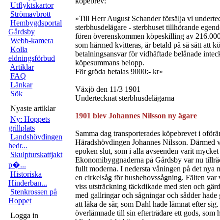
köpebrev:
Utflyktskartor
Strömavbrott
»Till Herr August Schander försälja vi undert
Hembygdsportal
sterbhusdelägare - sterbhuset tillhörande ege
Gårdsby
fören överenskommen köpeskilling av 216.00
Webb-kamera
som härmed kvitteras, är betald på så sätt att 
Kolla
betalningsansvar för vidhäftade belånade inteck
eldningsförbud
köpesummans belopp.
Artiklar
För gröda betalas 9000:- kr»
FAQ
Länkar
Växjö den 11/3 1901
Sök
Undertecknat sterbhusdelägarna
Nyaste artiklar
1901 blev Johannes Nilsson ny ägare
Ny: Hoppets
grillplats
Samma dag transporterades köpebrevet i oförän
Landshövdingen
Häradshövdingen Johannes Nilsson. Därmed v
hedr...
epoken slut, som i alla avseenden varit mycket 
Skulpturskattjakt
Ekonomibyggnaderna på Gårdsby var nu tillräc
p�...
fullt moderna. I nedersta våningen på det nya m
Historiska
en cirkelsåg för husbehovssågning. Fälten var 
Hinderban...
viss utsträckning täckdikade med sten och gärd
Stenkrossen på
med gallringar och sågningar och sådder hade g
Hoppet
att läka de sår, som Dahl hade lämnat efter sig
överlämnade till sin efterträdare ett gods, som 
Logga in