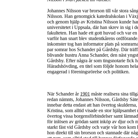
Johannes Nilsson var brorson till vår stora sån
Nilsson. Han genomgick katedralskolan i Väx
och genom hjälp av Kristina Nilsson kunde han
universitetet i Uppsala, där han skrev in sig i d
fakulteten. Han hade ett gott huvud och var en 
varför han snart blev studentkårens ordförande.
inkomster tog han informator plats på somrarna
par somrar hos Schander på Gårdsby. Där träff
blivande hustru Anna Schander, den näst yngs
Gårdsby. Efter några år som tingsnotarie fick h
Häradshövding, en titel som följde honom hela
engagerad i föreningsrörelse och politiken.
När Schander år
1901
måste realisera sina till
redan nämnts, Johannes Nilsson, Gårdsby Säter
innebar detta endast att han övertog skulderna,
Kristina, som alltid visade en stor hjälpsamhet
övertog vissa borgensförbindelser samt lämnade
för inlösen av grödan samt inköp av djur och 
starkt fäst vid Gårdsby och varje vår hon kom h
hon direkt till sin brorson och stannade där n