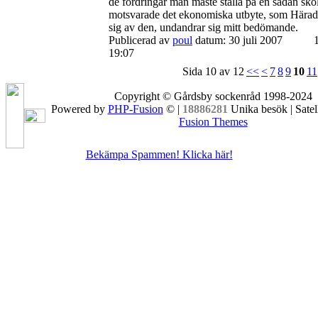
de fordringar man måste ställa på en sådan skol
motsvarade det ekonomiska utbyte, som Härad
sig av den, undandrar sig mitt bedömande.
Publicerad av
poul
datum: 30 juli 2007
19:07
Sida 10 av 12
<<
<
7
8
9
10
11
Copyright © Gårdsby sockenråd 1998-2024
Powered by
PHP-Fusion
© |
18886281
Unika besök | Satel
Fusion Themes
Bekämpa Spammen! Klicka här!