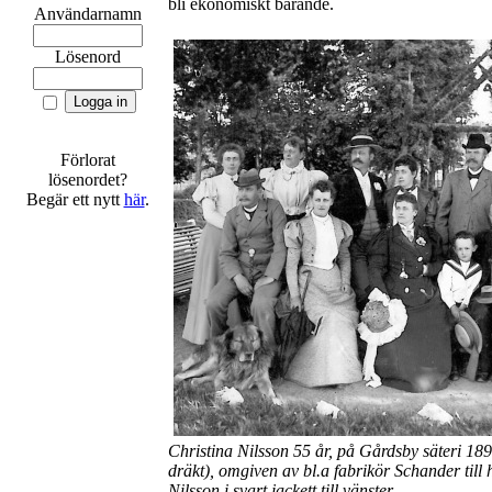
bli ekonomiskt bärande.
Användarnamn
Lösenord
Förlorat
lösenordet?
Begär ett nytt
här
.
Christina Nilsson 55 år, på Gårdsby säteri 18
dräkt), omgiven av bl.a fabrikör Schander til
Nilsson i svart jackett till vänster.