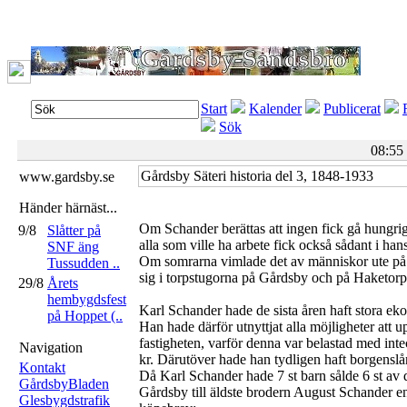
Start
Kalender
Publicerat
Sök
08:55
Gårdsby Säteri historia del 3, 1848-1933
www.gardsby.se
Händer härnäst...
Om Schander berättas att ingen fick gå hungrig
9/8
Slåtter på
alla som ville ha arbete fick också sådant i han
SNF äng
Om somrarna vimlade det av människor ute på 
Tussudden ..
sig i torpstugorna på Gårdsby och på Haketorp
29/8
Årets
hembygdsfest
Karl Schander hade de sista åren haft stora ek
på Hoppet (..
Han hade därför utnyttjat alla möjligheter att u
fastigheten, varför denna var belastad med int
Navigation
kr. Därutöver hade han tydligen haft borgenslå
Kontakt
Då Karl Schander hade 7 st barn sålde 6 st av d
GårdsbyBladen
Gårdsby till äldste brodern August Schander en
Glesbygdstrafik