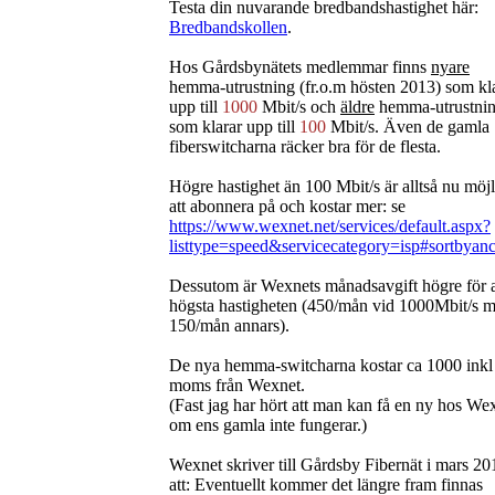
Testa din nuvarande bredbandshastighet här:
Bredbandskollen
.
Hos Gårdsbynätets medlemmar finns
nyare
hemma-utrustning (fr.o.m hösten 2013) som kl
upp till
1000
Mbit/s och
äldre
hemma-utrustni
som klarar upp till
100
Mbit/s. Även de gamla
fiberswitcharna räcker bra för de flesta.
Högre hastighet än 100 Mbit/s är alltså nu möjl
att abonnera på och kostar mer: se
https://www.wexnet.net/services/default.aspx?
listtype=speed&servicecategory=isp#sortbyan
Dessutom är Wexnets månadsavgift högre för a
högsta hastigheten (450/mån vid 1000Mbit/s m
150/mån annars).
De nya hemma-switcharna kostar ca 1000 inkl
moms från Wexnet.
(Fast jag har hört att man kan få en ny hos We
om ens gamla inte fungerar.)
Wexnet skriver till Gårdsby Fibernät i mars 20
att: Eventuellt kommer det längre fram finnas