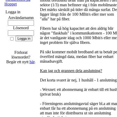
mobilt bredband delar man på kapaciteten i de
Hoppet
sektor (1/3) man befinner sig i från mobilmaste
Det märks särskilt på tider då många surfar. De
Logga in
ligger långt från de 100 MBit/s eller mer som
Användarnamn
"alla" har på fiber.
Lösenord
Fibern har så hög kapacitet att den aldrig blir
någon "flaskhals" i kommunikationen - 100 Mb
är det vanligaste idag och 1000 Mbit/s eller me
inget problem för själva fibern.
På sikt kommer mobilt bredband att ta betalt pe
Förlorat
överförd mängd data, medan fiber har enbart
lösenordet?
månadsavgift.
Begär ett nytt
här
.
Kan jag och grannen dela anslutning?
Det korta svaret är nej, 1 hushåll - 1 anslutning
- Wexnet: ett abonnemang är enbart till ett hush
(privat bruk)
- Föreningens anslutningavtal säger bl.a att ma
enbart får ha ett abonnemang på en anslutning
att man inte för distribuera ut sin anslutning