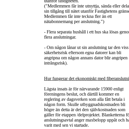
utanför fastigheten.
("Medlemmen får inte utnyttja, sända eller dela
sin tillgång till nätet utanför Fastighetens gräns
Medlemmen får inte teckna fler än ett
nätabonnemang per anslutning.")
- Flera separata hushåll i ett hus ska lösas gen
flera anslutningar.
- Om någon lånar ut sin anslutning tar den viss
säkerhetsrisk eftersom egna datorer kan bli
angripna om någon annans dator blir angripen (
intrångsrisk).
Hur fungerar det ekonomiskt med fiberanslutn
Lägsta insats är för närvarande 15900 enligt
föreningens beslut, och därtill kommer en
reglering av dagsverken som alla fått betala i
någon form. Skulle utbyggnadskostnaden bli
högre än detta är det den självkostnaden som
gäller för etappen /delprojektet. Blanketterna f
anslutningsavtal anger maxbelopp uppåt och h
varit med sen vi startade.