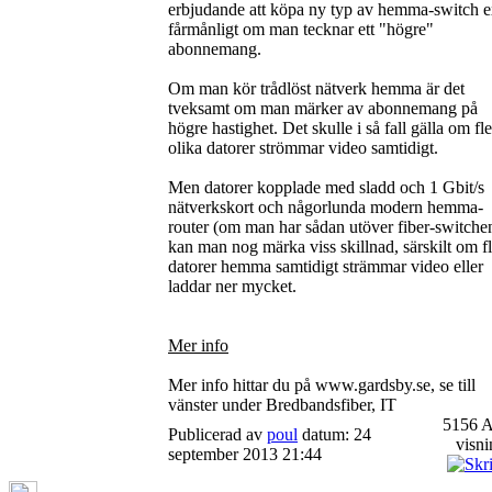
erbjudande att köpa ny typ av hemma-switch e
fårmånligt om man tecknar ett "högre"
abonnemang.
Om man kör trådlöst nätverk hemma är det
tveksamt om man märker av abonnemang på
högre hastighet. Det skulle i så fall gälla om fl
olika datorer strömmar video samtidigt.
Men datorer kopplade med sladd och 1 Gbit/s
nätverkskort och någorlunda modern hemma-
router (om man har sådan utöver fiber-switche
kan man nog märka viss skillnad, särskilt om f
datorer hemma samtidigt strämmar video eller
laddar ner mycket.
Mer info
Mer info hittar du på www.gardsby.se, se till
vänster under Bredbandsfiber, IT
5156 A
Publicerad av
poul
datum: 24
visni
september 2013 21:44