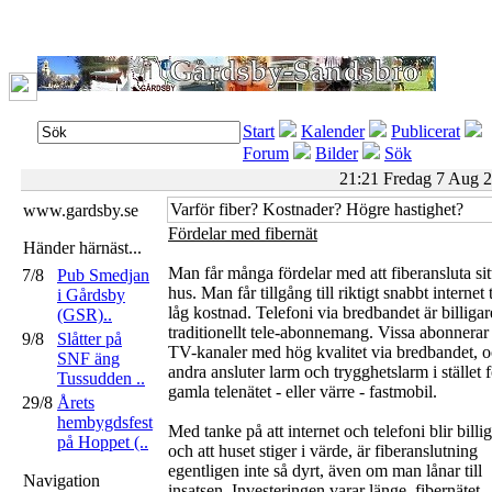
Start
Kalender
Publicerat
Forum
Bilder
Sök
21:21 Fredag 7 Aug 
Varför fiber? Kostnader? Högre hastighet?
www.gardsby.se
Fördelar med fibernät
Händer härnäst...
Man får många fördelar med att fiberansluta sit
7/8
Pub Smedjan
hus. Man får tillgång till riktigt snabbt internet t
i Gårdsby
låg kostnad. Telefoni via bredbandet är billigar
(GSR)..
traditionellt tele-abonnemang. Vissa abonnerar
9/8
Slåtter på
TV-kanaler med hög kvalitet via bredbandet, 
SNF äng
andra ansluter larm och trygghetslarm i stället f
Tussudden ..
gamla telenätet - eller värre - fastmobil.
29/8
Årets
hembygdsfest
Med tanke på att internet och telefoni blir billi
på Hoppet (..
och att huset stiger i värde, är fiberanslutning
egentligen inte så dyrt, även om man lånar till
Navigation
insatsen. Investeringen varar länge, fibernätet