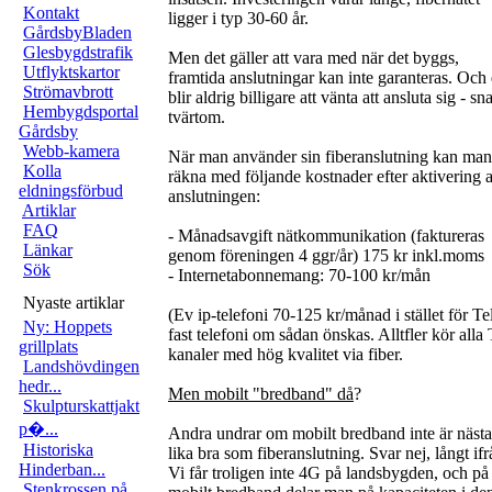
Kontakt
ligger i typ 30-60 år.
GårdsbyBladen
Glesbygdstrafik
Men det gäller att vara med när det byggs,
Utflyktskartor
framtida anslutningar kan inte garanteras. Och 
Strömavbrott
blir aldrig billigare att vänta att ansluta sig - sn
Hembygdsportal
tvärtom.
Gårdsby
Webb-kamera
När man använder sin fiberanslutning kan man
Kolla
räkna med följande kostnader efter aktivering 
eldningsförbud
anslutningen:
Artiklar
FAQ
- Månadsavgift nätkommunikation (faktureras
Länkar
genom föreningen 4 ggr/år) 175 kr inkl.moms
Sök
- Internetabonnemang: 70-100 kr/mån
Nyaste artiklar
(Ev ip-telefoni 70-125 kr/månad i stället för Te
Ny: Hoppets
fast telefoni om sådan önskas. Alltfler kör alla
grillplats
kanaler med hög kvalitet via fiber.
Landshövdingen
hedr...
Men mobilt "bredband" då
?
Skulpturskattjakt
p�...
Andra undrar om mobilt bredband inte är näst
Historiska
lika bra som fiberanslutning. Svar nej, långt ifr
Hinderban...
Vi får troligen inte 4G på landsbygden, och på
Stenkrossen på