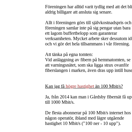
Föreningen har alltid varit tydlig med att det bl
aldrig billigare att ansluta sig senare.
Allt i föreningen görs till självkostnadspris och
föreningen samlar inte på sig pengar utan bara
ett lagom buffertbelopp som garanterar
verksamheten. Mycket arbete sker dessutom ide
och vi gör det hela tillsammans i vår förening.
Att tänka på egna tomten:
Vid anläggning av fibern på hemmatomten, se t
att varningsnätet, som ska ligga strax ovanför
fiberslangen i marken, även dras upp intill huse
Kan jag få
högre hastighet
än 100 Mbit/s?
Ja, från 2014 kan man i Gårdsby fibernät få u
till 1000 Mbit/s.
De flesta abonnerar på 100 Mbit/s internet hos
någon operatör, ibland med lägre utgående
hastighet 10 Mbit/s ("100 ner - 10 upp").