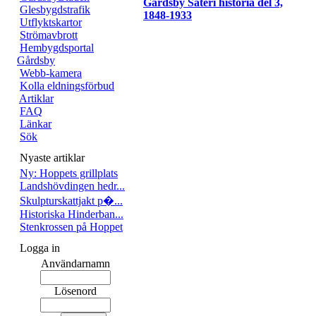
Gårdsby Säteri historia del 3,
Glesbygdstrafik
1848-1933
Utflyktskartor
Strömavbrott
Hembygdsportal
Gårdsby
Webb-kamera
Kolla eldningsförbud
Artiklar
FAQ
Länkar
Sök
Nyaste artiklar
Ny: Hoppets grillplats
Landshövdingen hedr...
Skulpturskattjakt p�...
Historiska Hinderban...
Stenkrossen på Hoppet
Logga in
Användarnamn
Lösenord