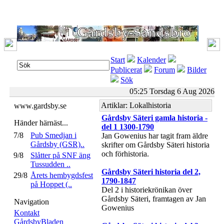
Start
Kalender
Publicerat
Forum
Bilder
Sök
05:25 Torsdag 6 Aug 2026
Artiklar: Lokalhistoria
www.gardsby.se
Gårdsby Säteri gamla historia -
Händer härnäst...
del 1 1300-1790
7/8
Pub Smedjan i
Jan Gowenius har tagit fram äldre
Gårdsby (GSR)..
skrifter om Gårdsby Säteri historia
och förhistoria.
9/8
Slåtter på SNF äng
Tussudden ..
Gårdsby Säteri historia del 2,
29/8
Årets hembygdsfest
1790-1847
på Hoppet (..
Del 2 i historiekrönikan över
Gårdsby Säteri, framtagen av Jan
Navigation
Gowenius
Kontakt
GårdsbyBladen