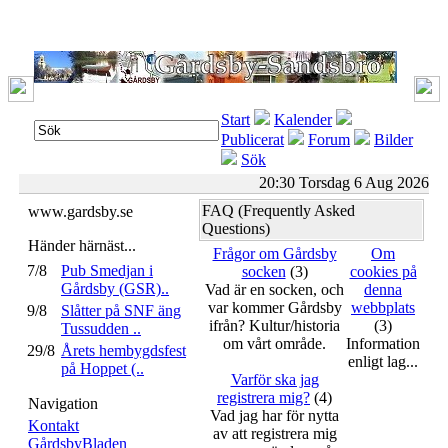
Start
Kalender
Publicerat
Forum
Bilder
Sök
20:30 Torsdag 6 Aug 2026
FAQ (Frequently Asked
www.gardsby.se
Questions)
Händer härnäst...
Frågor om Gårdsby
Om
7/8
Pub Smedjan i
socken
(3)
cookies på
Gårdsby (GSR)..
Vad är en socken, och
denna
var kommer Gårdsby
webbplats
9/8
Slåtter på SNF äng
ifrån? Kultur/historia
(3)
Tussudden ..
om vårt område.
Information
29/8
Årets hembygdsfest
enligt lag...
på Hoppet (..
Varför ska jag
registrera mig?
(4)
Navigation
Vad jag har för nytta
Kontakt
av att registrera mig
GårdsbyBladen