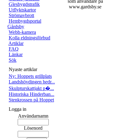
som användare på
Glesbygdstrafik
www.gardsby.se
Utflyktskartor
Strömavbrott
Hembygdsportal
Gårdsby
Webb-kamera
Kolla eldningsförbud
Artiklar
FAQ
Länkar
Sök
Nyaste artiklar
Ny: Hoppets grillplats
Landshövdingen hedr...
Skulpturskattjakt p�...
Historiska Hinderban...
Stenkrossen på Hoppet
Logga in
Användarnamn
Lösenord