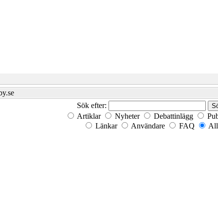
by.se
Sök efter:
Artiklar
Nyheter
Debattinlägg
Pub
Länkar
Användare
FAQ
All