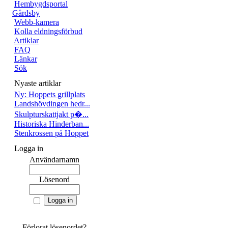
Hembygdsportal
Gårdsby
Webb-kamera
Kolla eldningsförbud
Artiklar
FAQ
Länkar
Sök
Nyaste artiklar
Ny: Hoppets grillplats
Landshövdingen hedr...
Skulpturskattjakt p�...
Historiska Hinderban...
Stenkrossen på Hoppet
Logga in
Användarnamn
Lösenord
Förlorat lösenordet?