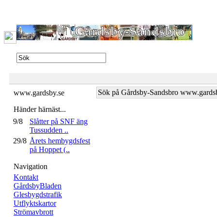
Sök på Gårdsby-Sandsbro www.gards
www.gardsby.se
Händer härnäst...
9/8
Slåtter på SNF äng
Tussudden ..
29/8
Årets hembygdsfest
på Hoppet (..
Navigation
Kontakt
GårdsbyBladen
Glesbygdstrafik
Utflyktskartor
Strömavbrott