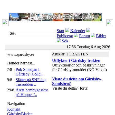
Start
Kalender
Publicerat
Forum
Bilder
Sök
17:56 Torsdag 6 Aug 2026
Artiklar: I TRAKTEN
www.gardsby.se
Utflykter i Gårdsby-trakten
Händer härnäst...
Utflyktskartor och beskrivningar
7/8
Pub Smedjan i
för Gårdsby-området (NÖ Växjö)
Gårdsby (GSR)..
Visste du detta om Gårdsby-
9/8
Slåtter på SNF äng
Sandsbro?
Tussudden ..
Visste du detta? (forts)
29/8
Årets hembygdsfest
på Hoppet (..
Navigation
Kontakt
GårdsbyBladen