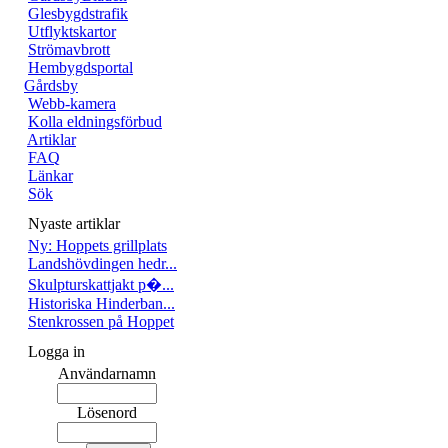
Glesbygdstrafik
Utflyktskartor
Strömavbrott
Hembygdsportal
Gårdsby
Webb-kamera
Kolla eldningsförbud
Artiklar
FAQ
Länkar
Sök
Nyaste artiklar
Ny: Hoppets grillplats
Landshövdingen hedr...
Skulpturskattjakt p�...
Historiska Hinderban...
Stenkrossen på Hoppet
Logga in
Användarnamn
Lösenord