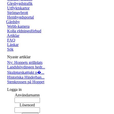
Glesbygdstrafik
Utflyktskartor
Strömavbrott
Hembygdsportal
Gårdsby
Webb-kamera
Kolla eldningsförbud
Artiklar
FAQ
Länkar
Sök
Nyaste artiklar
Ny: Hoppets grillplats
Landshövdingen hedr...
Skulpturskattjakt p�...
Historiska Hinderban...
Stenkrossen på Hoppet
Logga in
Användarnamn
Lösenord