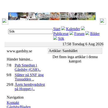
Start
Kalender
Publicerat
Forum
Bilder
Sök
17:58 Torsdag 6 Aug 2026
Artiklar: Samhället
www.gardsby.se
Det finns inga artiklar i denna
Händer härnäst...
kategori
7/8
Pub Smedjan i
Gårdsby (GSR)..
9/8
Slåtter på SNF äng
Tussudden ..
29/8
Årets hembygdsfest
på Hoppet (..
Navigation
Kontakt
GårdsbyBladen