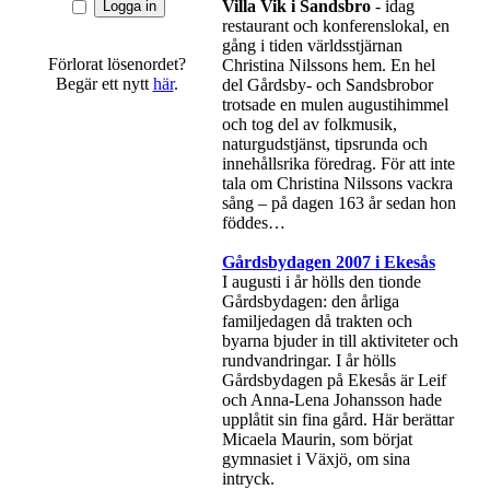
Villa Vik i Sandsbro
- idag
restaurant och konferenslokal, en
gång i tiden världsstjärnan
Förlorat lösenordet?
Christina Nilssons hem. En hel
Begär ett nytt
här
.
del Gårdsby- och Sandsbrobor
trotsade en mulen augustihimmel
och tog del av folkmusik,
naturgudstjänst, tipsrunda och
innehållsrika föredrag. För att inte
tala om Christina Nilssons vackra
sång – på dagen 163 år sedan hon
föddes…
Gårdsbydagen 2007 i Ekesås
I augusti i år hölls den tionde
Gårdsbydagen: den årliga
familjedagen då trakten och
byarna bjuder in till aktiviteter och
rundvandringar. I år hölls
Gårdsbydagen på Ekesås är Leif
och Anna-Lena Johansson hade
upplåtit sin fina gård. Här berättar
Micaela Maurin, som börjat
gymnasiet i Växjö, om sina
intryck.