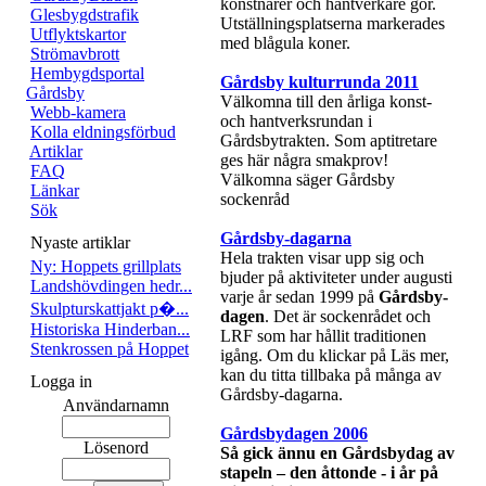
konstnärer och hantverkare gör.
Glesbygdstrafik
Utställningsplatserna markerades
Utflyktskartor
med blågula koner.
Strömavbrott
Hembygdsportal
Gårdsby kulturrunda 2011
Gårdsby
Välkomna till den årliga konst-
Webb-kamera
och hantverksrundan i
Kolla eldningsförbud
Gårdsbytrakten. Som aptitretare
Artiklar
ges här några smakprov!
FAQ
Välkomna säger Gårdsby
Länkar
sockenråd
Sök
Gårdsby-dagarna
Nyaste artiklar
Hela trakten visar upp sig och
Ny: Hoppets grillplats
bjuder på aktiviteter under augusti
Landshövdingen hedr...
varje år sedan 1999 på
Gårdsby-
Skulpturskattjakt p�...
dagen
. Det är sockenrådet och
Historiska Hinderban...
LRF som har hållit traditionen
Stenkrossen på Hoppet
igång. Om du klickar på Läs mer,
kan du titta tillbaka på många av
Logga in
Gårdsby-dagarna.
Användarnamn
Gårdsbydagen 2006
Lösenord
Så gick ännu en Gårdsbydag av
stapeln – den åttonde - i år på