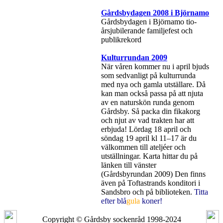
Gårdsbydagen 2008 i Björnamo
Gårdsbydagen i Björnamo tio-
årsjubilerande familjefest och
publikrekord
Kulturrundan 2009
När våren kommer nu i april bjuds
som sedvanligt på kulturrunda
med nya och gamla utställare. Då
kan man också passa på att njuta
av en naturskön runda genom
Gårdsby. Så packa din fikakorg
och njut av vad trakten har att
erbjuda! Lördag 18 april och
söndag 19 april kl 11–17 är du
välkommen till ateljéer och
utställningar. Karta hittar du på
länken till vänster
(Gårdsbyrundan 2009) Den finns
även på Toftastrands konditori i
Sandsbro och på biblioteken.
Titta
efter blå
gula
koner!
Copyright © Gårdsby sockenråd 1998-2024