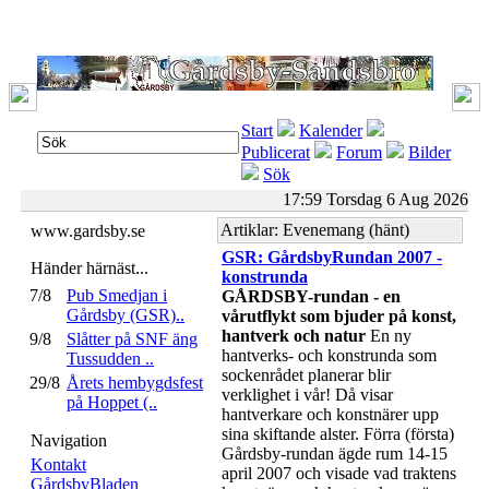
Start
Kalender
Publicerat
Forum
Bilder
Sök
17:59 Torsdag 6 Aug 2026
Artiklar: Evenemang (hänt)
www.gardsby.se
GSR: GårdsbyRundan 2007 -
Händer härnäst...
konstrunda
7/8
Pub Smedjan i
GÅRDSBY-rundan - en
Gårdsby (GSR)..
vårutflykt som bjuder på konst,
hantverk och natur
En ny
9/8
Slåtter på SNF äng
hantverks- och konstrunda som
Tussudden ..
sockenrådet planerar blir
29/8
Årets hembygdsfest
verklighet i vår! Då visar
på Hoppet (..
hantverkare och konstnärer upp
sina skiftande alster. Förra (första)
Navigation
Gårdsby-rundan ägde rum 14-15
Kontakt
april 2007 och visade vad traktens
GårdsbyBladen