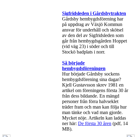
Sigfridsleden i Gårdsbytrakten
Gårdsby hembygdsförening har
på uppdrag av Växjö Kommun
ansvar för underhåll och skötsel
av den del av Sigfridsleden som
går från hembygdsgården Hoppet
(vid väg 23) i söder och till
Stockö badplats i norr.
Så började
hembygdsföreningen
Hur började Gårdsby sockens
hembygdsförening sina dagar?
Kjell Gustavsson skrev 1981 en
artikel om föreningens första 30 år
från dess bildande. En mängd
personer från förra halvseklet
träder fram och man kan följa hur
man tänke och vad man gjorde.
Mycket nöje. Artikeln kan laddas
ner här:
De första 30 åren
(pdf, 14
MB).