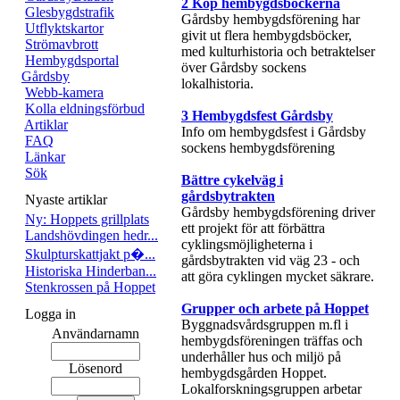
2 Köp hembygdsböckerna
Glesbygdstrafik
Gårdsby hembygdsförening har
Utflyktskartor
givit ut flera hembygdsböcker,
Strömavbrott
med kulturhistoria och betraktelser
Hembygdsportal
över Gårdsby sockens
Gårdsby
lokalhistoria.
Webb-kamera
Kolla eldningsförbud
3 Hembygdsfest Gårdsby
Artiklar
Info om hembygdsfest i Gårdsby
FAQ
sockens hembygdsförening
Länkar
Sök
Bättre cykelväg i
gårdsbytrakten
Nyaste artiklar
Gårdsby hembygdsförening driver
Ny: Hoppets grillplats
ett projekt för att förbättra
Landshövdingen hedr...
cyklingsmöjligheterna i
Skulpturskattjakt p�...
gårdsbytrakten vid väg 23 - och
Historiska Hinderban...
att göra cyklingen mycket säkrare.
Stenkrossen på Hoppet
Grupper och arbete på Hoppet
Logga in
Byggnadsvårdsgruppen m.fl i
Användarnamn
hembygdsföreningen träffas och
underhåller hus och miljö på
Lösenord
hembygdsgården Hoppet.
Lokalforskningsgruppen arbetar