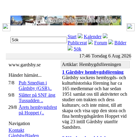
Start
Kalender
Publicerat
Forum
Bilder
Sök
17:46 Torsdag 6 Aug 2026
Artiklar: Hembygdsföreningen
www.gardsby.se
1 Gårdsby hembygdsförening
Händer härnäst...
Gårdsby sockens hembygds- och
7/8
Pub Smedjan i
kulturhistoriska förening har ca
Gårdsby (GSR)..
165 medlemmar och har sedan
1951 samlat oss till aktiviteter och
9/8
Slåtter på SNF äng
studier om trakten och dess
Tussudden ..
kulturarv, och inte minst, till att
29/8
Årets hembygdsfest
skapa och visa upp den stora och
på Hoppet (..
fina hembygdsgården Hoppet vid
väg 23 intill Gårdsby utanför
Navigation
Sandsbro.
Kontakt
GårdsbyBladen