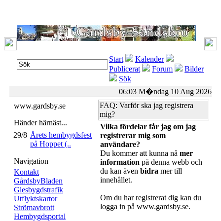
Start
Kalender
Publicerat
Forum
Bilder
Sök
06:03 M�ndag 10 Aug 2026
FAQ: Varför ska jag registrera
www.gardsby.se
mig?
Händer härnäst...
Vilka fördelar får jag om jag
29/8
Årets hembygdsfest
registrerar mig som
på Hoppet (..
användare?
Du kommer att kunna nå
mer
Navigation
information
på denna webb och
du kan även
bidra
mer till
Kontakt
innehållet.
GårdsbyBladen
Glesbygdstrafik
Om du har registrerat dig kan du
Utflyktskartor
logga in på www.gardsby.se.
Strömavbrott
Hembygdsportal