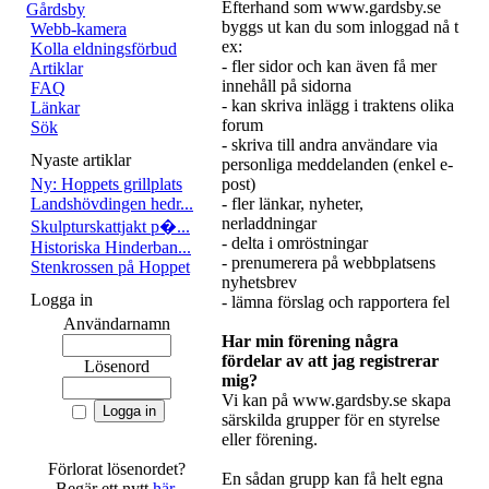
Efterhand som www.gardsby.se
Gårdsby
byggs ut kan du som inloggad nå t
Webb-kamera
ex:
Kolla eldningsförbud
- fler sidor och kan även få mer
Artiklar
innehåll på sidorna
FAQ
- kan skriva inlägg i traktens olika
Länkar
forum
Sök
- skriva till andra användare via
Nyaste artiklar
personliga meddelanden (enkel e-
Ny: Hoppets grillplats
post)
Landshövdingen hedr...
- fler länkar, nyheter,
nerladdningar
Skulpturskattjakt p�...
- delta i omröstningar
Historiska Hinderban...
- prenumerera på webbplatsens
Stenkrossen på Hoppet
nyhetsbrev
Logga in
- lämna förslag och rapportera fel
Användarnamn
Har min förening några
fördelar av att jag registrerar
Lösenord
mig?
Vi kan på www.gardsby.se skapa
särskilda grupper för en styrelse
eller förening.
Förlorat lösenordet?
En sådan grupp kan få helt egna
Begär ett nytt
här
.