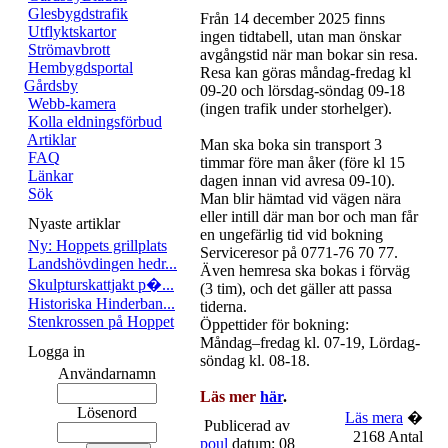
Glesbygdstrafik
Från 14 december 2025 finns
Utflyktskartor
ingen tidtabell, utan man önskar
Strömavbrott
avgångstid när man bokar sin resa.
Hembygdsportal
Resa kan göras måndag-fredag kl
Gårdsby
09-20 och lörsdag-söndag 09-18
Webb-kamera
(ingen trafik under storhelger).
Kolla eldningsförbud
Artiklar
Man ska boka sin transport 3
FAQ
timmar före man åker (före kl 15
Länkar
dagen innan vid avresa 09-10).
Sök
Man blir hämtad vid vägen nära
eller intill där man bor och man får
Nyaste artiklar
en ungefärlig tid vid bokning
Ny: Hoppets grillplats
Serviceresor på 0771-76 70 77.
Landshövdingen hedr...
Även hemresa ska bokas i förväg
Skulpturskattjakt p�...
(3 tim), och det gäller att passa
Historiska Hinderban...
tiderna.
Stenkrossen på Hoppet
Öppettider för bokning:
Måndag–fredag kl. 07-19, Lördag-
Logga in
söndag kl. 08-18.
Användarnamn
Läs mer
här
.
Lösenord
Läs mera
�
Publicerad av
2168 Antal
poul
datum: 08