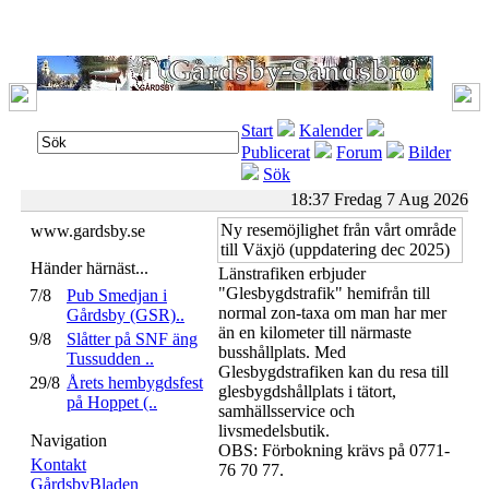
Start
Kalender
Publicerat
Forum
Bilder
Sök
18:37 Fredag 7 Aug 2026
Ny resemöjlighet från vårt område
www.gardsby.se
till Växjö (uppdatering dec 2025)
Händer härnäst...
Länstrafiken erbjuder
"Glesbygdstrafik" hemifrån till
7/8
Pub Smedjan i
normal zon-taxa om man har mer
Gårdsby (GSR)..
än en kilometer till närmaste
9/8
Slåtter på SNF äng
busshållplats. Med
Tussudden ..
Glesbygdstrafiken kan du resa till
29/8
Årets hembygdsfest
glesbygdshållplats i tätort,
på Hoppet (..
samhällsservice och
livsmedelsbutik.
Navigation
OBS: Förbokning krävs på 0771-
Kontakt
76 70 77.
GårdsbyBladen