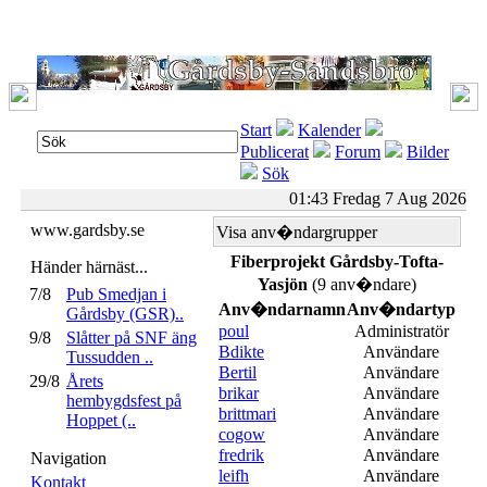
Start
Kalender
Publicerat
Forum
Bilder
Sök
01:43 Fredag 7 Aug 2026
www.gardsby.se
Visa anv�ndargrupper
Fiberprojekt Gårdsby-Tofta-
Händer härnäst...
Yasjön
(9 anv�ndare)
7/8
Pub Smedjan i
Anv�ndarnamn
Anv�ndartyp
Gårdsby (GSR)..
poul
Administratör
9/8
Slåtter på SNF äng
Bdikte
Användare
Tussudden ..
Bertil
Användare
29/8
Årets
brikar
Användare
hembygdsfest på
brittmari
Användare
Hoppet (..
cogow
Användare
fredrik
Användare
Navigation
leifh
Användare
Kontakt