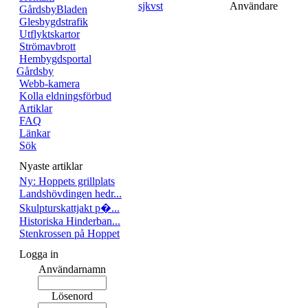
sjkvst
Användare
GårdsbyBladen
Glesbygdstrafik
Utflyktskartor
Strömavbrott
Hembygdsportal
Gårdsby
Webb-kamera
Kolla eldningsförbud
Artiklar
FAQ
Länkar
Sök
Nyaste artiklar
Ny: Hoppets grillplats
Landshövdingen hedr...
Skulpturskattjakt p�...
Historiska Hinderban...
Stenkrossen på Hoppet
Logga in
Användarnamn
Lösenord