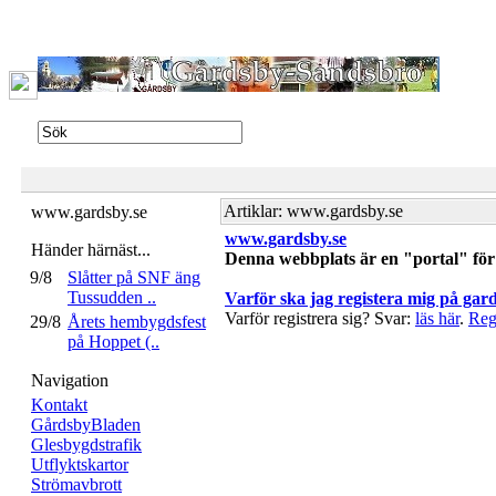
Artiklar: www.gardsby.se
www.gardsby.se
www.gardsby.se
Händer härnäst...
Denna webbplats är en "portal" för 
9/8
Slåtter på SNF äng
Tussudden ..
Varför ska jag registera mig på gar
Varför registrera sig? Svar:
läs här
.
Regi
29/8
Årets hembygdsfest
på Hoppet (..
Navigation
Kontakt
GårdsbyBladen
Glesbygdstrafik
Utflyktskartor
Strömavbrott