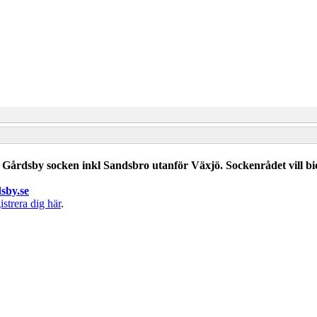
Gårdsby socken inkl Sandsbro utanför Växjö. Sockenrådet vill bid
dsby.se
strera dig här
.