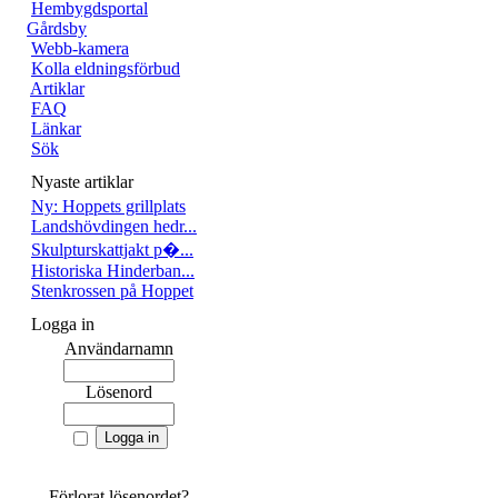
Hembygdsportal
Gårdsby
Webb-kamera
Kolla eldningsförbud
Artiklar
FAQ
Länkar
Sök
Nyaste artiklar
Ny: Hoppets grillplats
Landshövdingen hedr...
Skulpturskattjakt p�...
Historiska Hinderban...
Stenkrossen på Hoppet
Logga in
Användarnamn
Lösenord
Förlorat lösenordet?