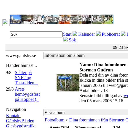
Start
Kalender
Publicerat
Sök
09:23 
Information om album
www.gardsby.se
Namn: Dina fotominnen 
Händer härnäst...
Stormen Gudrun
9/8
Slåtter på
Dela med din av dina foto
SNF äng
skicka in dina bilder från 
Tussudden ..
januari 2005 till web@gard
29/8
Årets
Antal bilder: 18
hembygdsfest
Senaste bild tillfogad av
we
på Hoppet (..
den 05 mars 2006 15:16
Navigation
Visa album
Kontakt
Fotoalbum
>
Dina fotominnen från Stormen 
GårdsbyBladen
Glesbygdstrafik
Årets Bild
Värmestuga i
Vid