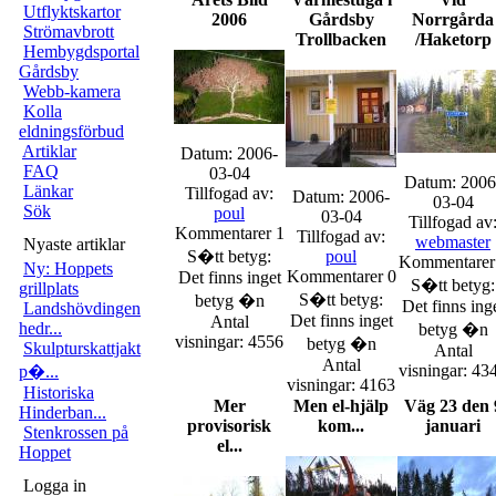
Utflyktskartor
2006
Gårdsby
Norrgårda
Strömavbrott
Trollbacken
/Haketorp
Hembygdsportal
Gårdsby
Webb-kamera
Kolla
eldningsförbud
Artiklar
Datum: 2006-
FAQ
03-04
Datum: 2006
Länkar
Tillfogad av:
Datum: 2006-
03-04
Sök
poul
03-04
Tillfogad av
Kommentarer 1
Tillfogad av:
webmaster
Nyaste artiklar
S�tt betyg:
poul
Kommentarer
Ny: Hoppets
Kommentarer 0
Det finns inget
S�tt betyg:
grillplats
S�tt betyg:
betyg �n
Det finns ing
Landshövdingen
Det finns inget
Antal
hedr...
betyg �n
visningar: 4556
betyg �n
Skulpturskattjakt
Antal
Antal
visningar: 43
p�...
visningar: 4163
Historiska
Mer
Men el-hjälp
Väg 23 den 
Hinderban...
provisorisk
kom...
januari
Stenkrossen på
el...
Hoppet
Logga in