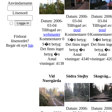
Användarnamn
Lösenord
Datum: 2006-
Datum: 2006
Datum: 2006-
03-04
03-04
03-04
Tillfogad av:
Tillfogad av
Tillfogad av:
poul
poul
webmaster
Kommentarer 0
Kommentarer
Förlorat
Kommentarer 0
S�tt betyg:
S�tt betyg:
lösenordet?
S�tt betyg:
Det finns inget
Det finns ing
Begär ett nytt
här
.
Det finns inget
betyg �n
betyg �n
betyg �n
Antal
Antal
Antal
visningar: 4340
visningar: 42
visningar: 4138
Vid
Södra Stojby
Skogväg...
Norrgårda
Datum: 2006-
Datum: 2006