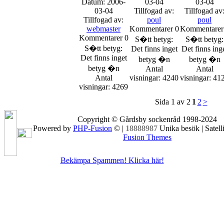
Datum: 2006-
03-04
03-04
03-04
Tillfogad av:
Tillfogad av
Tillfogad av:
poul
poul
webmaster
Kommentarer 0
Kommentarer
Kommentarer 0
S�tt betyg:
S�tt betyg:
S�tt betyg:
Det finns inget
Det finns ing
Det finns inget
betyg �n
betyg �n
betyg �n
Antal
Antal
Antal
visningar: 4240
visningar: 41
visningar: 4269
Sida 1 av 2
1
2
>
Copyright © Gårdsby sockenråd 1998-2024
Powered by
PHP-Fusion
© |
18888987
Unika besök | Satell
Fusion Themes
Bekämpa Spammen! Klicka här!