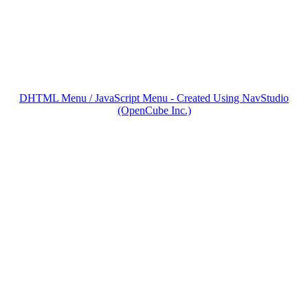
DHTML Menu / JavaScript Menu - Created Using NavStudio
(OpenCube Inc.)